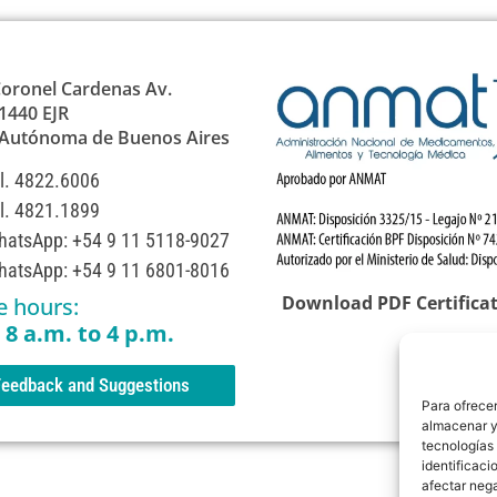
oronel Cardenas Av.
1440 EJR
 Autónoma de Buenos Aires
l. 4822.6006
l. 4821.1899
atsApp: +54 9 11 5118-9027
atsApp: +54 9 11 6801-8016
Download PDF Certifica
e hours:
 8 a.m. to 4 p.m.
eedback and Suggestions
Para ofrecer
almacenar y/
tecnologías
identificaci
afectar nega