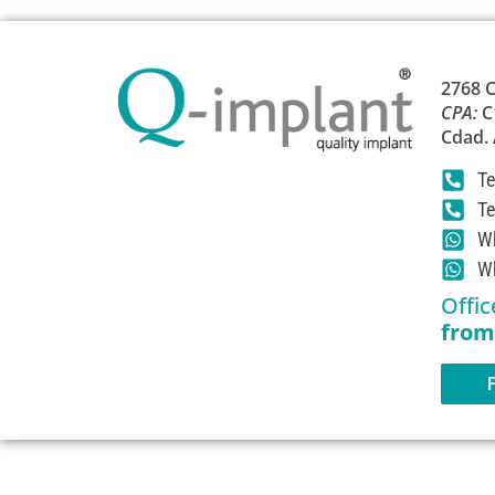
2768 C
CPA:
C
Cdad.
Te
Te
Wh
Wh
Offic
from
F