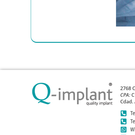
2768 C
CPA:
C
Cdad.
Te
Te
Wh