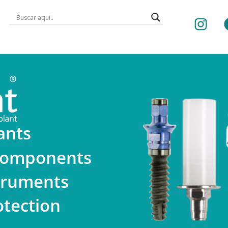
ants
 Components
struments
otection