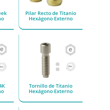
eek
Pilar Recto de Titanio
no
Hexágono Externo
24K
Tornillo de Titanio
no
Hexágono Externo