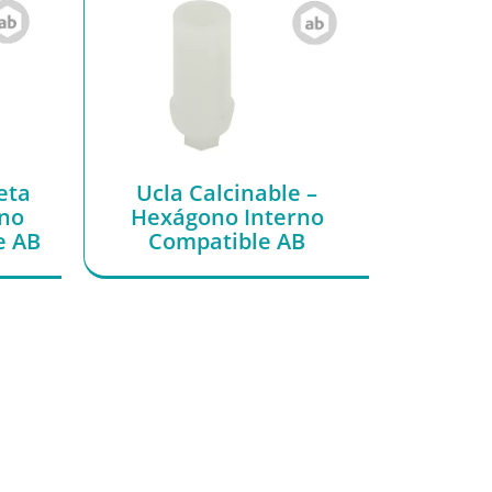
eta
Ucla Calcinable –
ono
Hexágono Interno
e AB
Compatible AB