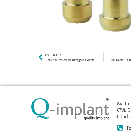
ANTERIOR
Cicatrizal Expandible Hexágono Externo
Pilar Recto sin 
Av. Co
CPA:
C
Cdad.
Te