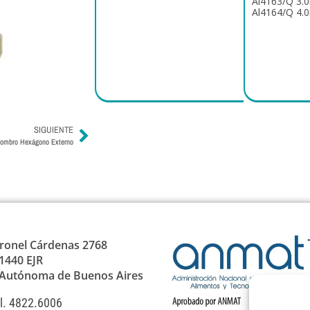
Al4163/Q 3.
Al4164/Q 4.
SIGUIENTE
Hombro Hexágono Externo
ronel Cárdenas 2768
1440 EJR
 Autónoma de Buenos Aires
l. 4822.6006