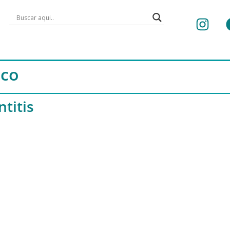
ico
titis