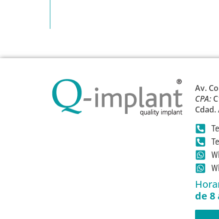
Av. Co
CPA:
C
Cdad.
Te
Te
Wh
Wh
Horar
de 8 